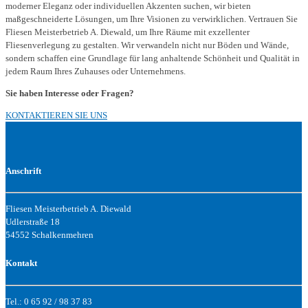
moderner Eleganz oder individuellen Akzenten suchen, wir bieten
maßgeschneiderte Lösungen, um Ihre Visionen zu verwirklichen. Vertrauen Sie
Fliesen Meisterbetrieb A. Diewald, um Ihre Räume mit exzellenter
Fliesenverlegung zu gestalten. Wir verwandeln nicht nur Böden und Wände,
sondern schaffen eine Grundlage für lang anhaltende Schönheit und Qualität in
jedem Raum Ihres Zuhauses oder Unternehmens.
Sie haben Interesse oder Fragen?
KONTAKTIEREN SIE UNS
Anschrift
Fliesen Meisterbetrieb A. Diewald
Udlerstraße 18
54552 Schalkenmehren
Kontakt
Tel.: 0 65 92 / 98 37 83