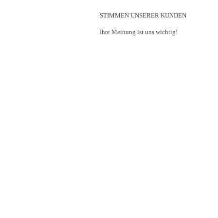
STIMMEN UNSERER KUNDEN
Ihre Meinung ist uns wichtig!
Gute Arbeit & 'in tim
Verständnis für die A
Bad. Bin sehr zufried
Vielen Dank für die
Badsanierung! Sehr 
gearbeitet, gute Ko
gutes Preis-Leistungs