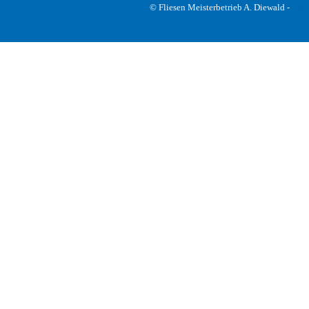
© Fliesen Meisterbetrieb A. Diewald -
Date