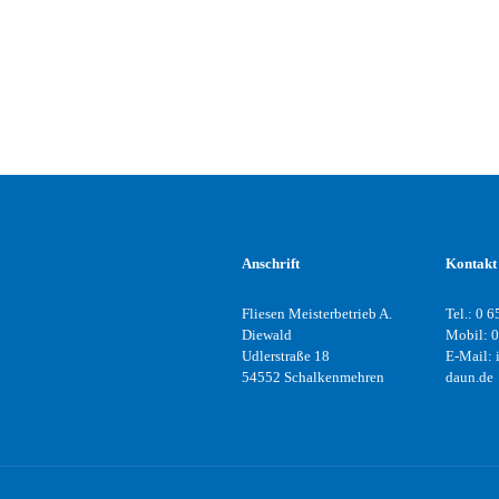
und kreativ arbeiten.
ist hier absolut in d
Tea
Anschrift
Kontakt
Fliesen Meisterbetrieb A.
Tel.: 0 6
Diewald
Mobil: 0
Udlerstraße 18
E-Mail: 
54552 Schalkenmehren
daun.de